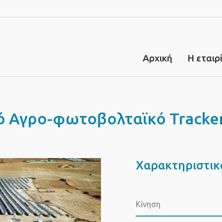
Αρχική
H εταιρ
ό Αγρο-φωτοβολταϊκό Tracke
Χαρακτηριστικ
Κίνηση