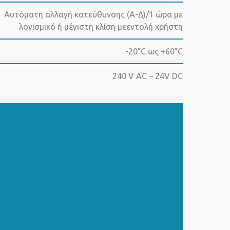
Αυτόματη αλλαγή κατεύθυνσης (Α-Δ)/1 ώρα με
λογισμικό ή μέγιστη κλίση μεεντολή χρήστη
-20°C ως +60°C
240 V ΑC – 24V DC