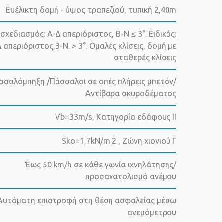
Ευέλικτη δομή - ύψος τραπεζιού, τυπική 2,40m
σχεδιασμός: Α-Δ απεριόριστος, Β-Ν ≤ 3°. Ειδικός:
 απεριόριστος,Β-Ν. > 3°. Ομαλές κλίσεις, δομή με
σταθερές κλίσεις
σσαλόμπηξη /Πάσσαλοι σε οπές πλήρεις μπετόν/
Αντίβαρα σκυροδέματος
Vb=33m/s, Κατηγορία εδάφους ΙΙ
Sko=1,7kN/m 2 , Ζώνη χιονιού Γ
Έως 50 km/h σε κάθε γωνία ιχνηλάτησης/
προσανατολισμό ανέμου
Αυτόματη επιστροφή στη θέση ασφαλείας μέσω
ανεμόμετρου