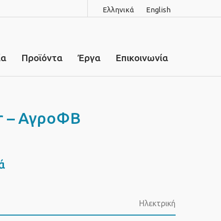
Ελληνικά
English
ία
Προϊόντα
Έργα
Επικοινωνία
r – ΑγροΦΒ
ά
Ηλεκτρική