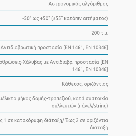
Αστρονομικός αλγόριθμος
-50° ως +50° (±55° κατόπιν αιτήματος)
200 τ.μ.
Αντιδιαβρωτική προστασία [EN 1461, EN 10346]
ρθρώσεις-Xάλυβας με Αντιδιαβρ. προστασία [EN
1461, EN 10346]
Κάθετος, οριζόντιος
υέλικτο μήκος δομής-τραπεζιού, κατά συστοιχία
συλλεκτών (πάνελ/string)
ς 1 σε κατακόρυφη διάταξη/ Έως 2 σε οριζόντια
διάταξη